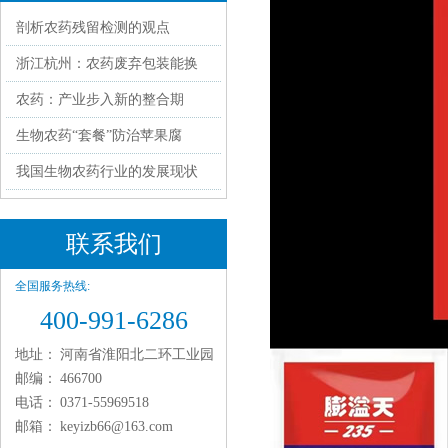
剖析农药残留检测的观点
浙江杭州：农药废弃包装能换
农药：产业步入新的整合期
生物农药“套餐”防治苹果腐
我国生物农药行业的发展现状
联系我们
全国服务热线:
400-991-6286
地址：
河南省淮阳北二环工业园
邮编：
466700
电话：
0371-55969518
邮箱：
keyizb66@163.com