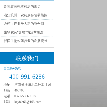
剖析农药残留检测的观点
浙江杭州：农药废弃包装能换
农药：产业步入新的整合期
生物农药“套餐”防治苹果腐
我国生物农药行业的发展现状
联系我们
全国服务热线:
400-991-6286
地址：
河南省淮阳北二环工业园
邮编：
466700
电话：
0371-55969518
邮箱：
keyizb66@163.com