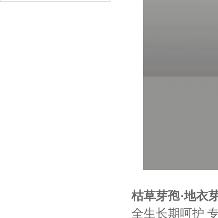
枯草芽孢·地衣
全生长期呵护 